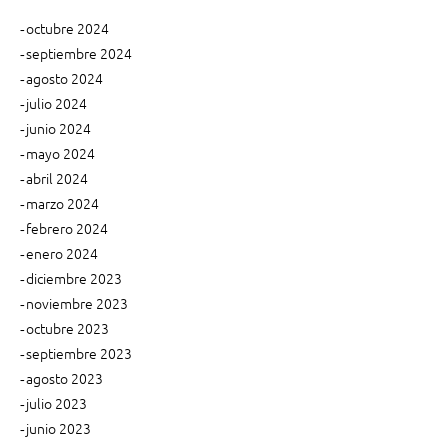
e
n
p
l
octubre 2024
r
g
a
o
septiembre 2024
a
h
t
agosto 2024
u
a
c
julio 2024
m
g
junio 2024
i
a
o
mayo 2024
n
n
ó
abril 2024
i
i
n
d
marzo 2024
z
a
a
febrero 2024
d
d
d
enero 2024
e
”
o
diciembre 2023
s
e
noviembre 2023
p
octubre 2023
n
o
septiembre 2023
r
t
agosto 2023
m
r
a
julio 2023
d
junio 2023
a
r