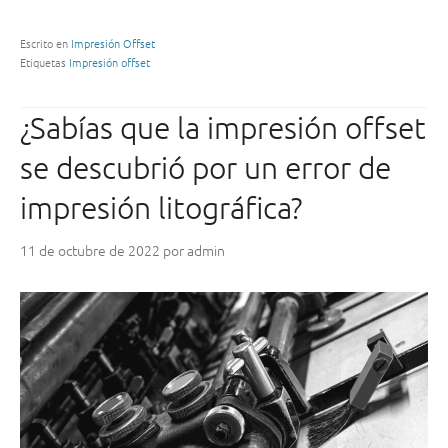
e
n
Escrito en
Impresión Offset
Etiquetas
Impresión offset
e
f
i
¿Sabías que la impresión offset
c
i
se descubrió por un error de
o
s
impresión litográfica?
d
e
11 de octubre de 2022
por
admin
l
a
i
m
p
r
e
s
i