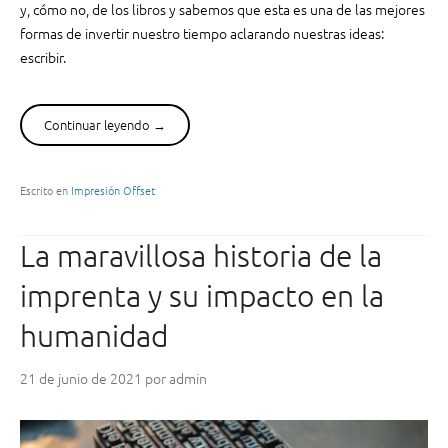
y, cómo no, de los libros y sabemos que esta es una de las mejores
i
formas de invertir nuestro tiempo aclarando nuestras ideas:
v
escribir.
a
p
a
Continuar leyendo
“
→
r
C
a
ó
p
m
Escrito en
Impresión Offset
o
o
t
a
e
La maravillosa historia de la
u
n
t
c
imprenta y su impacto en la
o
i
e
a
humanidad
d
r
i
t
21 de junio de 2021
por
admin
t
u
a
i
r
m