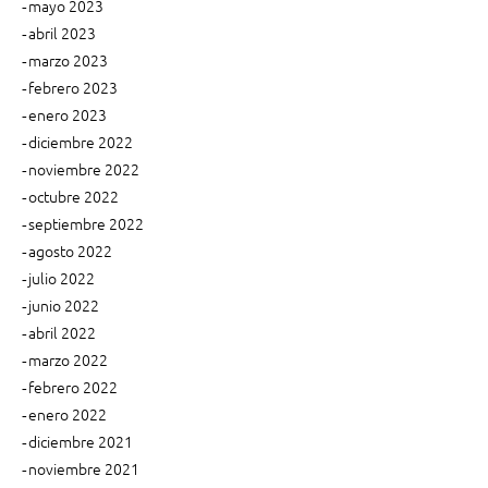
mayo 2023
d
e
abril 2023
s
a
marzo 2023
p
febrero 2023
s
a
enero 2023
r
diciembre 2022
a
r
noviembre 2022
e
octubre 2022
g
septiembre 2022
a
agosto 2022
l
julio 2022
a
junio 2022
r
abril 2022
e
l
marzo 2022
D
febrero 2022
í
enero 2022
a
diciembre 2021
d
noviembre 2021
e