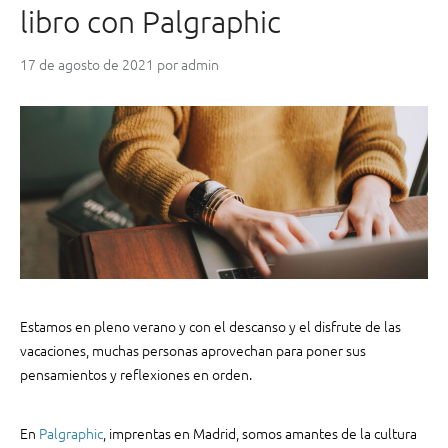
i
q
libro con Palgraphic
c
u
i
e
17 de agosto de 2021
por
admin
o
r
s
e
d
m
e
o
e
s
s
c
c
o
r
n
i
s
t
e
u
r
r
v
Estamos en pleno verano y con el descanso y el disfrute de las
a
a
vacaciones, muchas personas aprovechan para poner sus
c
r
pensamientos y reflexiones en orden.
r
”
e
a
En
Palgraphic
, imprentas en Madrid, somos amantes de la cultura
t