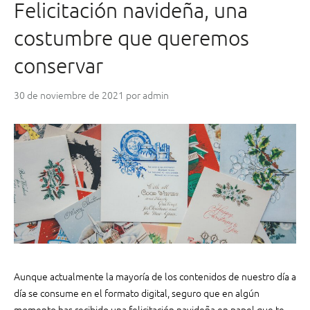
Felicitación navideña, una
g
e
costumbre que queremos
n
v
conservar
a
l
30 de noviembre de 2021
por
admin
e
m
á
s
q
u
e
m
i
l
p
a
Aunque actualmente la mayoría de los contenidos de nuestro día a
l
día se consume en el formato digital, seguro que en algún
a
momento has recibido una felicitación navideña en papel que te