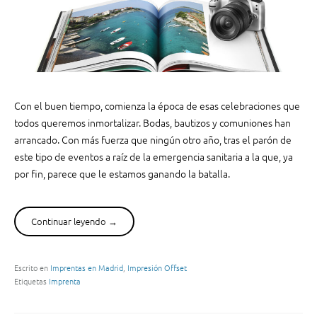
n
t
r
a
p
o
r
Con el buen tiempo, comienza la época de esas celebraciones que
l
todos queremos inmortalizar. Bodas, bautizos y comuniones han
o
arrancado. Con más fuerza que ningún otro año, tras el parón de
s
este tipo de eventos a raíz de la emergencia sanitaria a la que, ya
o
por fin, parece que le estamos ganando la batalla.
j
o
s
Continuar leyendo
“
→
”
U
”
n
a
Escrito en
Imprentas en Madrid
,
Impresión Offset
Etiquetas
Imprenta
i
m
a