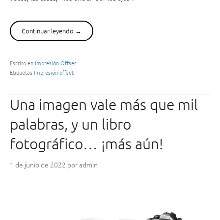
r
?
e
¿
s
Continuar leyendo
“
→
C
i
P
u
ó
a
á
n
c
Escrito en
Impresión Offset
l
l
Etiquetas
Impresión offset
k
e
i
a
l
t
g
i
o
Una imagen vale más que mil
i
j
g
n
o
r
palabras, y un libro
g
?
á
q
fotográfico… ¡más aún!
”
f
u
i
e
c
1 de junio de 2022
por
admin
“
a
n
?
o
”
s
e