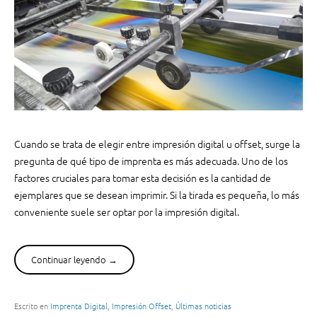
ó
m
n
p
d
r
e
e
l
s
i
i
b
ó
r
n
o
o
Cuando se trata de elegir entre impresión digital u offset, surge la
s
f
y
pregunta de qué tipo de imprenta es más adecuada. Uno de los
f
r
factores cruciales para tomar esta decisión es la cantidad de
s
e
ejemplares que se desean imprimir. Si la tirada es pequeña, lo más
e
v
conveniente suele ser optar por la impresión digital.
t
i
s
s
e
t
Continuar leyendo
“
→
d
a
I
e
s
m
s
”
p
Escrito en
Imprenta Digital
,
Impresión Offset
,
Últimas noticias
c