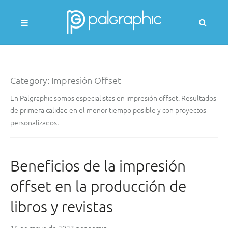
Skip
to
Busc
content
(Se
most
PALGRAPHIC
un
mod
Category:
Impresión Offset
de
búsq
En Palgraphic somos especialistas en impresión offset. Resultados
de primera calidad en el menor tiempo posible y con proyectos
personalizados.
Beneficios de la impresión
offset en la producción de
libros y revistas