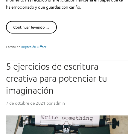
b
ha emocionado y que guardas con cariño.
r
a
s
Continuar leyendo
“
→
,
F
y
e
u
l
Escrito en
Impresión Offset
n
i
l
c
i
5 ejercicios de escritura
i
b
t
r
creativa para potenciar tu
a
o
c
imaginación
f
i
o
ó
t
7 de octubre de 2021
por
admin
n
o
n
g
a
r
v
á
i