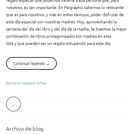
a
nosotros, es tan importante. En
Palgraphic
sabemos
lo relevante
i
que es para nosotros, y más en estos tiempos, poder disfrutar de
m
este día especial con nuestras madres. Hoy, aprovech
ando la
p
cercanía del día del libro y del día de la madre, te traemos la mejor
r
combinación de libros protagonizados por madres
en esta
e
n
lista
y
que pueden ser un regalo estupendo para este día:
t
a
y
Continuar leyendo
“
→
s
T
u
o
i
p
Escrito en
Impresión Offset
m
5
p
l
a
i
N
c
b
a
t
r
o
o
v
Archivo de blog
e
s