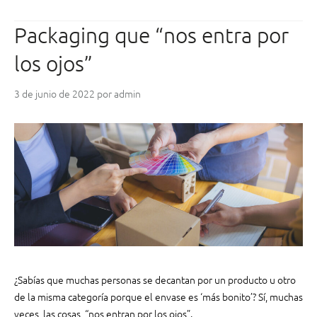
r
u
e
b
Packaging que “nos entra por
n
r
t
i
los ojos”
a
ó
:
p
3 de junio de 2022
por
admin
¿
o
D
r
i
u
g
n
i
e
t
r
a
r
l
o
u
r
o
d
f
e
f
i
¿Sabías que muchas personas se decantan por un producto u otro
s
m
de la misma categoría porque el envase es ‘más bonito’? Sí, muchas
e
p
veces, las cosas, “nos entran por los ojos”.
t