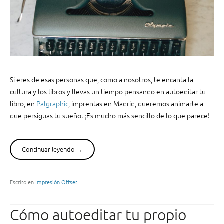
f
d
i
e
c
ñ
o
a
…
,
¡
u
m
n
á
Si eres de esas personas que, como a nosotros, te encanta la
a
s
cultura y los libros y llevas un tiempo pensando en autoeditar tu
c
a
libro, en
Palgraphic
, imprentas en Madrid, queremos animarte a
o
ú
que
persiguas
tu sueño. ¡Es mucho más sencillo de lo que parece!
s
n
t
!
u
”
Continuar leyendo
“
→
m
5
b
e
r
j
Escrito en
Impresión Offset
e
e
q
r
u
Cómo autoeditar tu propio
c
e