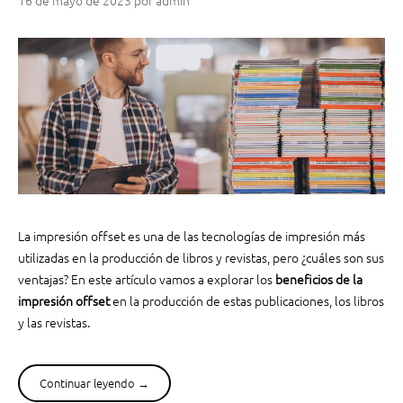
16 de mayo de 2023
por
admin
La impresión offset es una de las tecnologías de impresión más
utilizadas en la producción de libros y revistas, pero ¿cuáles son sus
ventajas? En este artículo vamos a explorar los
beneficios de la
impresión offset
en la producción de estas publicaciones, los libros
y las revistas.
Continuar leyendo
“
→
B