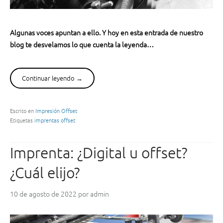
ó
n
o
Algunas voces apuntan a ello. Y hoy en esta entrada de nuestro
f
blog te desvelamos lo que cuenta la leyenda…
f
s
e
Continuar leyendo
“
→
t
¿
e
S
n
a
Escrito en
Impresión Offset
l
Etiquetas
imprentas offset
b
a
í
p
a
Imprenta: ¿Digital u offset?
r
s
o
q
¿Cuál elijo?
d
u
u
e
c
10 de agosto de 2022
por
admin
l
c
a
i
i