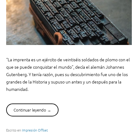
t
a
u
g
p
i
r
n
o
a
p
c
i
i
o
ó
l
n
“La imprenta es un ejército de veintiséis soldados de plomo con el
i
”
que se puede conquistar el mundo”,
decía el alemán Johannes
b
Gutenberg. Y tenía razón, pues su descubrimiento fue uno de los
r
grandes de la Historia y supuso un antes y un después para la
o
humanidad.
c
o
n
Continuar leyendo
“
→
P
L
a
a
l
m
Escrito en
Impresión Offset
g
a
r