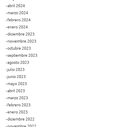
i
a
abril 2024
m
n
marzo 2024
p
t
febrero 2024
r
o
enero 2024
e
n
diciembre 2023
s
e
i
noviembre 2023
p
ó
a
octubre 2023
n
r
septiembre 2023
d
a
agosto 2023
i
e
julio 2023
g
s
junio 2023
i
t
mayo 2023
t
e
abril 2023
a
2
l
0
marzo 2023
.
2
febrero 2023
”
4
enero 2023
?
diciembre 2022
”
noviembre 2022