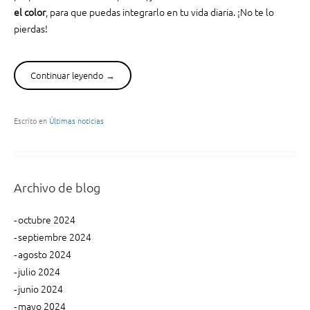
el color
, para que puedas integrarlo en tu vida diaria. ¡No te lo
n
pierdas!
t
e
s
t
Continuar leyendo
“
→
i
¿
p
C
o
u
Escrito en
Últimas noticias
s
á
d
l
e
e
t
s
Archivo de blog
i
e
n
l
octubre 2024
t
c
septiembre 2024
a
o
agosto 2024
e
l
julio 2024
n
o
l
junio 2024
r
a
P
mayo 2024