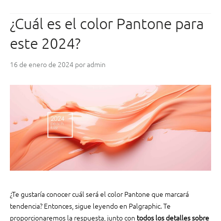
o
c
¿Cuál es el color Pantone para
e
c
este 2024?
u
á
16 de enero de 2024
por
admin
l
e
s
s
o
n
l
o
s
d
i
f
¿Te gustaría conocer cuál será el color Pantone que marcará
e
tendencia? Entonces, sigue leyendo en Palgraphic. Te
r
proporcionaremos la respuesta, junto con
todos los detalles sobre
e