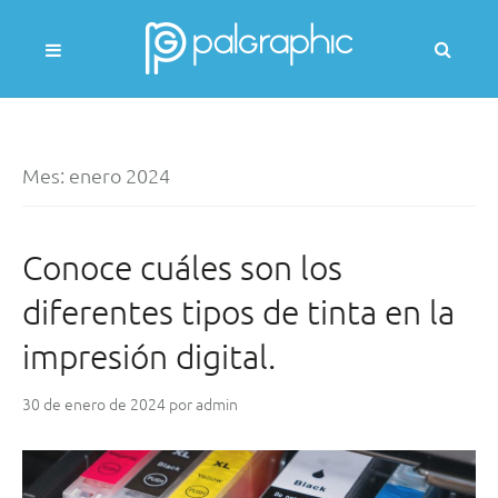
Skip
to
Busc
content
(Se
most
PALGRAPHIC
un
mod
Mes:
enero 2024
de
búsq
Conoce cuáles son los
diferentes tipos de tinta en la
impresión digital.
30 de enero de 2024
por
admin