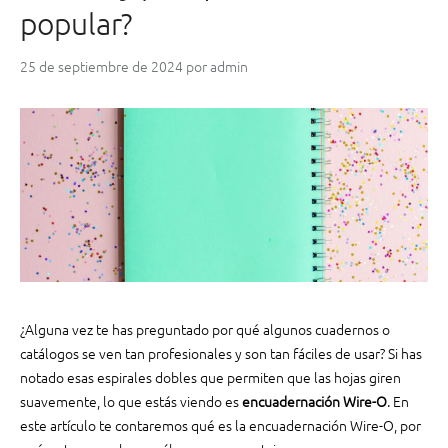
m
popular?
p
r
25 de septiembre de 2024
por
admin
i
m
e
u
n
l
i
b
r
o
?
¿Alguna vez te has preguntado por qué algunos cuadernos o
“
catálogos se ven tan profesionales y son tan fáciles de usar? Si has
notado esas espirales dobles que permiten que las hojas giren
suavemente, lo que estás viendo es
encuadernación Wire-O
. En
este artículo te contaremos qué es la encuadernación Wire-O, por