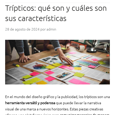
t
p
Trípticos: qué son y cuáles son
a
o
n
r
sus características
p
t
o
a
28 de agosto de 2024
por
admin
p
n
u
c
l
i
a
a
r
d
?
e
”
l
a
s
p
r
o
En el mundo del diseño gráfico y la publicidad, los trípticos son una
p
herramienta versátil y poderosa
que puede llevar la narrativa
i
visual de una marca a nuevos horizontes. Estas piezas creativas
e
ofrecen una plataforma única para
comunicar mensajes de manera