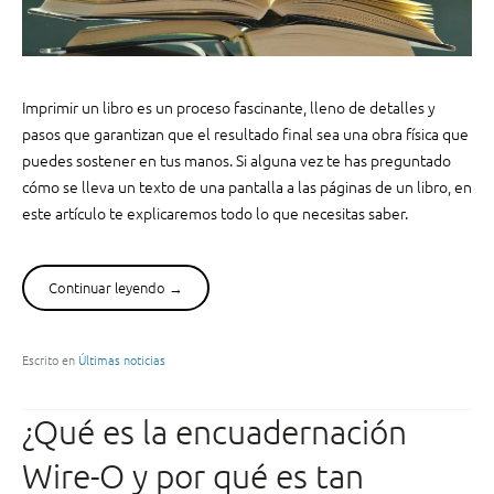
Imprimir un libro es un proceso fascinante, lleno de detalles y
pasos que garantizan que el resultado final sea una obra física que
puedes sostener en tus manos. Si alguna vez te has preguntado
cómo se lleva un texto de una pantalla a las páginas de un libro, en
este artículo te explicaremos todo lo que necesitas saber.
Continuar leyendo
“
→
¿
C
ó
Escrito en
Últimas noticias
m
o
¿Qué es la encuadernación
s
e
Wire-O y por qué es tan
i