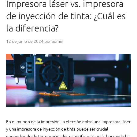
Impresora láser vs. impresora
r
i
e
c
de inyección de tinta: ¿Cuál es
c
a
i
la diferencia?
d
c
o
l
?
12 de junio de 2024
por
admin
a
”
d
o
v
s
.
p
a
p
e
l
e
En el mundo de la impresión, la elección entre una impresora láser
c
y una impresora de inyección de tinta puede ser crucial
o
dependiendo de tus necesidades específicas. Si estás buscando la