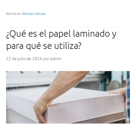
¿
c
C
t
ó
Escrito en
Últimas noticias
e
m
r
o
¿Qué es el papel laminado y
í
s
s
e
para qué se utiliza?
t
f
i
a
c
22 de julio de 2024
por
admin
b
a
r
s
i
”
c
a
n
l
o
s
b
i
l