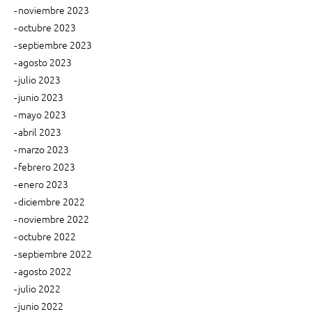
u
l
e
noviembre 2023
r
a
octubre 2023
n
i
d
septiembre 2023
o
i
t
agosto 2023
s
f
r
julio 2023
i
e
d
r
junio 2023
a
a
e
mayo 2023
d
d
n
abril 2023
e
c
a
marzo 2023
s
i
febrero 2023
s
”
a
enero 2023
?
diciembre 2022
”
noviembre 2022
octubre 2022
septiembre 2022
agosto 2022
julio 2022
junio 2022