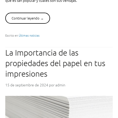
qué es tan popular y cuáles son sus ventajas.
Continuar leyendo
“
→
¿
Q
u
Escrito en
Últimas noticias
é
e
La Importancia de las
s
l
propiedades del papel en tus
a
e
impresiones
n
c
15 de septiembre de 2024
por
admin
u
a
d
e
r
n