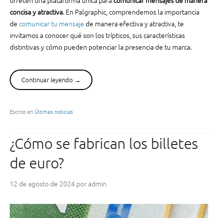
d
concisa y atractiva
. En Palgraphic, comprendemos la importancia
a
d
de
comunicar tu mensaje
de manera efectiva y atractiva, te
e
invitamos a conocer qué son los trípticos, sus características
s
distintivas y cómo pueden potenciar la presencia de tu marca.
d
e
l
Continuar leyendo
“
→
p
T
a
r
p
í
Escrito en
Últimas noticias
e
p
l
t
¿Cómo se fabrican los billetes
e
i
n
c
de euro?
t
o
u
s
s
12 de agosto de 2024
por
admin
:
i
q
m
u
p