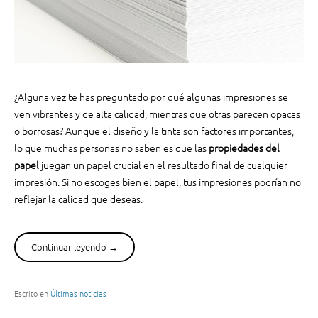
a
c
i
ó
n
W
¿Alguna vez te has preguntado por qué algunas impresiones se
i
ven vibrantes y de alta calidad, mientras que otras parecen opacas
r
o borrosas? Aunque el diseño y la tinta son factores importantes,
e
lo que muchas personas no saben es que las
propiedades del
-
papel
juegan un papel crucial en el resultado final de cualquier
O
impresión. Si no escoges bien el papel, tus impresiones podrían no
y
reflejar la calidad que deseas.
p
o
r
q
Continuar leyendo
“
→
u
L
é
a
e
I
Escrito en
Últimas noticias
s
m