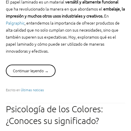
El papel laminado es un material
versátil y altamente funcional
l
que ha revolucionado la manera en que abordamos el
embalaje, la
e
impresión y muchos otros usos industriales y creativos.
En
t
Palgraphic
, entendemos la importancia de ofrecer productos de
e
alta calidad que no solo cumplan con sus necesidades, sino que
s
d
también superen sus expectativas. Hoy, exploramos qué es el
e
papel laminado y cómo puede ser utilizado de maneras
e
innovadoras y efectivas.
u
r
o
Continuar leyendo
“
→
?
¿
”
Q
u
Escrito en
Últimas noticias
é
e
Psicología de los Colores:
s
e
¿Conoces su significado?
l
p