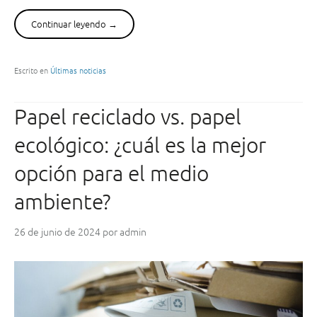
s
e
Continuar leyendo
“
→
u
P
t
s
i
i
Escrito en
Últimas noticias
l
c
i
o
Papel reciclado vs. papel
z
l
a
o
ecológico: ¿cuál es la mejor
?
g
”
í
opción para el medio
a
ambiente?
d
e
l
26 de junio de 2024
por
admin
o
s
C
o
l