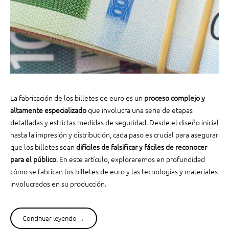
é
r
s
e
o
s
n
i
y
o
c
n
u
e
á
s
l
La fabricación de los billetes de euro es un
proceso complejo y
”
e
altamente especializado
que involucra una serie de etapas
s
detalladas y estrictas medidas de seguridad. Desde el diseño inicial
s
hasta la impresión y distribución, cada paso es crucial para asegurar
o
que los billetes sean
difíciles de falsificar y fáciles de reconocer
n
s
para el público
. En este artículo, exploraremos en profundidad
u
cómo se fabrican los billetes de euro y las tecnologías y materiales
s
involucrados en su producción.
c
a
r
Continuar leyendo
“
→
a