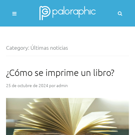
Skip
to
Busc
content
(Se
most
PALGRAPHIC
un
mod
Category:
Últimas noticias
de
búsq
¿Cómo se imprime un libro?
25 de octubre de 2024
por
admin