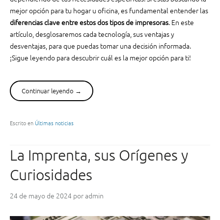
l
mejor opción para tu hogar u oficina, es fundamental entender las
ó
diferencias clave entre estos dos tipos de impresoras
. En este
g
artículo, desglosaremos cada tecnología, sus ventajas y
i
desventajas, para que puedas tomar una decisión informada.
c
o
¡Sigue leyendo para descubrir cuál es la mejor opción para ti!
:
¿
c
Continuar leyendo
“
→
u
I
á
m
l
p
Escrito en
Últimas noticias
e
r
s
e
La Imprenta, sus Orígenes y
l
s
a
o
Curiosidades
m
r
e
a
24 de mayo de 2024
por
admin
j
l
o
á
r