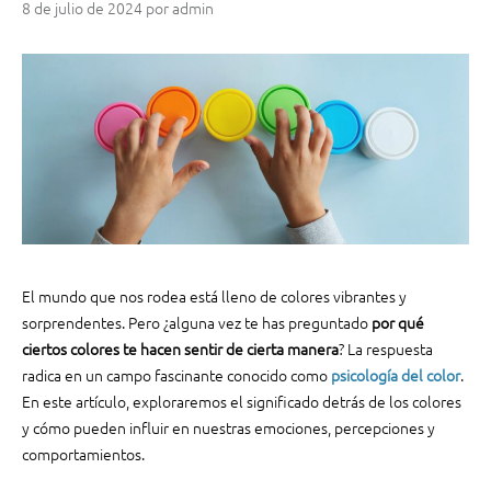
8 de julio de 2024
por
admin
a
p
e
l
l
a
m
i
n
a
d
o
El mundo que nos rodea está lleno de colores vibrantes y
y
sorprendentes. Pero ¿alguna vez te has preguntado
por qué
p
ciertos colores te hacen sentir de cierta manera
? La respuesta
a
radica en un campo fascinante conocido como
psicología del color
.
r
En este artículo, exploraremos el significado detrás de los colores
a
q
y cómo pueden influir en nuestras emociones, percepciones y
u
comportamientos.
é