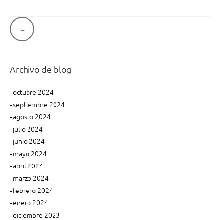
i
p
c
e
r
c
n
e
i
N
t
n
ó
a
e
t
n
?
a
d
v
Archivo de blog
”
,
e
e
s
t
octubre 2024
u
i
g
septiembre 2024
s
n
a
O
t
agosto 2024
r
a
c
julio 2024
í
:
junio 2024
i
g
¿
mayo 2024
e
C
ó
abril 2024
n
u
n
marzo 2024
e
á
febrero 2024
s
l
d
y
e
enero 2024
e
C
s
diciembre 2023