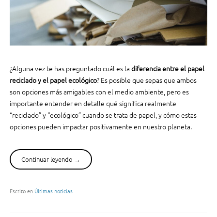
o
r
e
s
:
¿
C
¿Alguna vez te has preguntado cuál es la
diferencia entre el papel
o
reciclado y el papel ecológico
? Es posible que sepas que ambos
n
son opciones más amigables con el medio ambiente, pero es
o
importante entender en detalle qué significa realmente
c
“reciclado” y “ecológico” cuando se trata de papel, y cómo estas
e
opciones pueden impactar positivamente en nuestro planeta.
s
s
u
Continuar leyendo
“
→
s
P
i
a
g
p
Escrito en
Últimas noticias
n
e
i
l
f