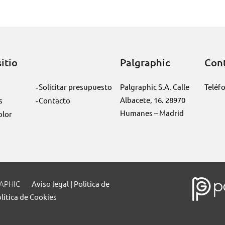
itio
Palgraphic
Con
Solicitar presupuesto
Palgraphic S.A. Calle
Teléf
Albacete, 16. 28970
s
Contacto
Humanes – Madrid
olor
RAPHIC
Aviso legal | Politica de
lítica de Cookies