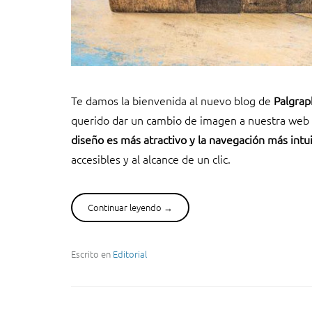
s
i
ó
n
o
f
Te damos la bienvenida al nuevo blog de
Palgrap
f
s
querido dar un cambio de imagen a nuestra web c
e
diseño es más atractivo y la navegación más intui
t
accesibles y al alcance de un clic.
”
Continuar leyendo
“
→
B
i
e
Escrito en
Editorial
n
v
e