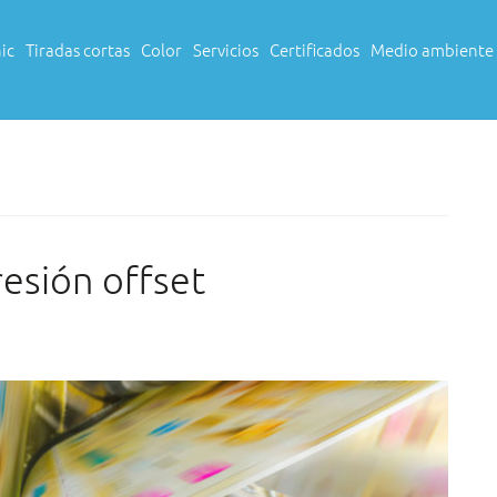
ic
Tiradas cortas
Color
Servicios
Certificados
Medio ambiente
resión offset