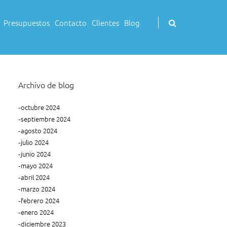
Buscar
Presupuestos
Contacto
Clientes
Blog
(Se
mostrará
un
modal
de
búsqueda)
Archivo de blog
octubre 2024
septiembre 2024
agosto 2024
julio 2024
junio 2024
mayo 2024
abril 2024
marzo 2024
febrero 2024
enero 2024
diciembre 2023