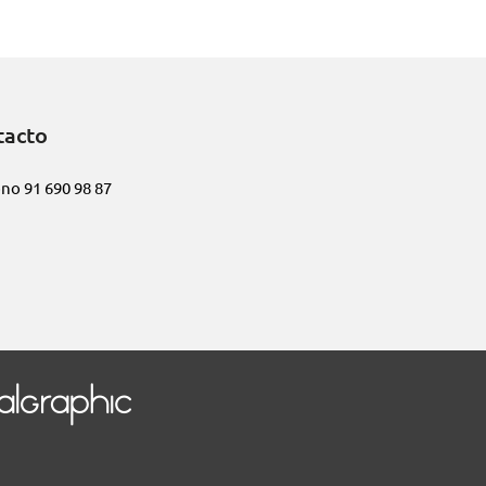
tacto
ono
91 690 98 87