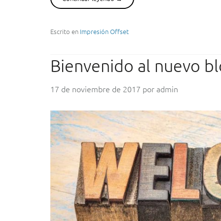
E
n
q
Escrito en
Impresión Offset
u
é
Bienvenido al nuevo bl
c
o
n
17 de noviembre de 2017
por
admin
s
i
s
t
e
l
a
i
m
p
r
e