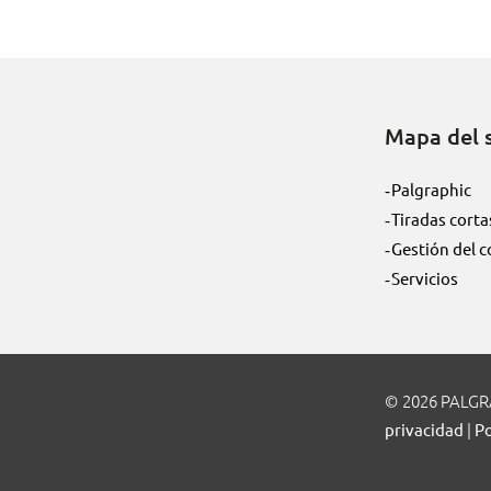
r
a
p
h
i
Mapa del s
c
”
Palgraphic
Tiradas corta
Gestión del c
Servicios
2026 PALG
|
privacidad
Po