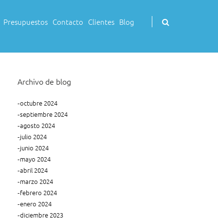
Buscar
Presupuestos
Contacto
Clientes
Blog
(Se
mostrará
un
modal
de
búsqueda)
Archivo de blog
octubre 2024
septiembre 2024
agosto 2024
julio 2024
junio 2024
mayo 2024
abril 2024
marzo 2024
febrero 2024
enero 2024
diciembre 2023