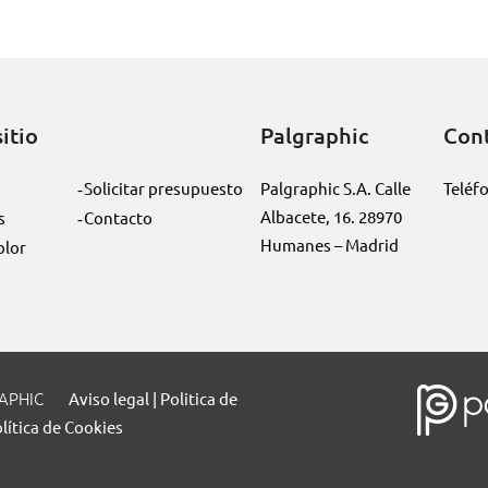
itio
Palgraphic
Con
Solicitar presupuesto
Palgraphic S.A. Calle
Teléf
Albacete, 16. 28970
s
Contacto
Humanes – Madrid
olor
RAPHIC
Aviso legal | Politica de
lítica de Cookies