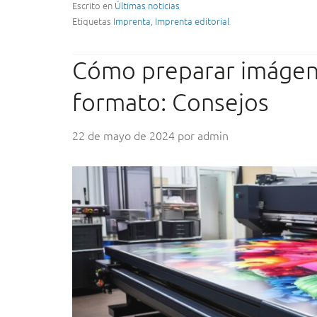
I
Escrito en
Últimas noticias
m
Etiquetas
Imprenta
,
Imprenta editorial
p
r
Cómo preparar imágene
e
n
formato: Consejos
t
a
,
22 de mayo de 2024
por
admin
s
u
s
O
r
í
g
e
n
e
s
y