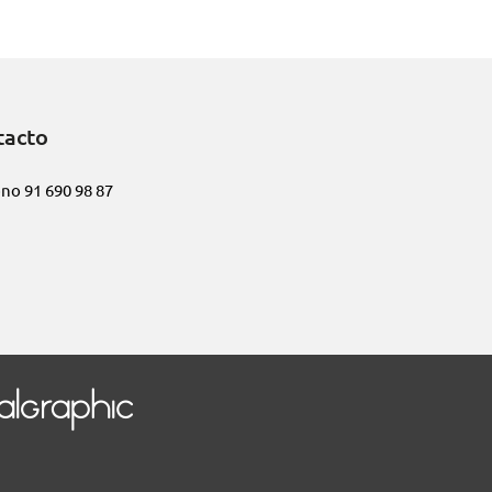
tacto
ono
91 690 98 87