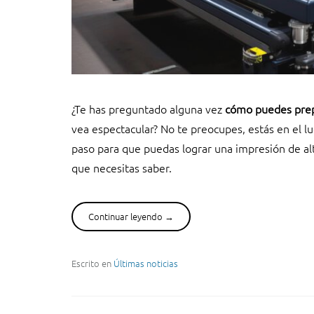
C
u
r
i
o
s
i
¿Te has preguntado alguna vez
cómo puedes prep
d
vea espectacular? No te preocupes, estás en el lu
a
paso para que puedas lograr una impresión de alt
d
que necesitas saber.
e
s
”
Continuar leyendo
“
→
C
ó
m
Escrito en
Últimas noticias
o
p
r