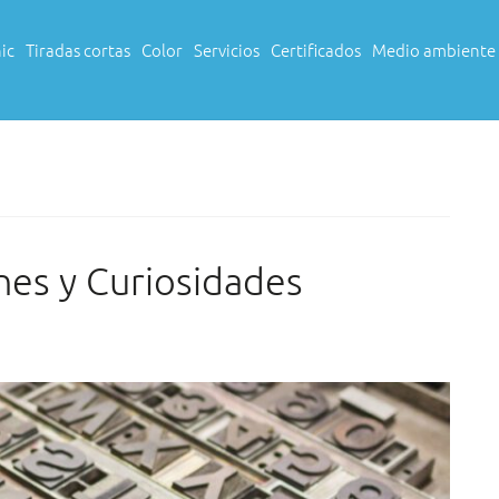
ic
Tiradas cortas
Color
Servicios
Certificados
Medio ambiente
nes y Curiosidades