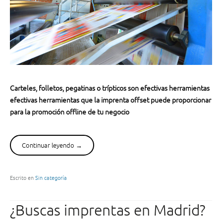
Carteles, folletos, pegatinas o trípticos son efectivas herramientas
efectivas herramientas que la imprenta offset puede proporcionar
para la promoción offline de tu negocio
Continuar leyendo
“
→
I
d
e
Escrito en
Sin categoría
a
s
¿Buscas imprentas en Madrid?
p
a