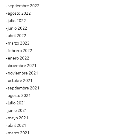
septiembre 2022
r
agosto 2022
p
r
julio 2022
e
junio 2022
s
abril 2022
u
marzo 2022
p
febrero 2022
u
enero 2022
e
diciembre 2021
s
t
noviembre 2021
o
octubre 2021
p
septiembre 2021
a
agosto 2021
r
julio 2021
a
junio 2021
t
mayo 2021
u
p
abril 2021
u
marzo 2021