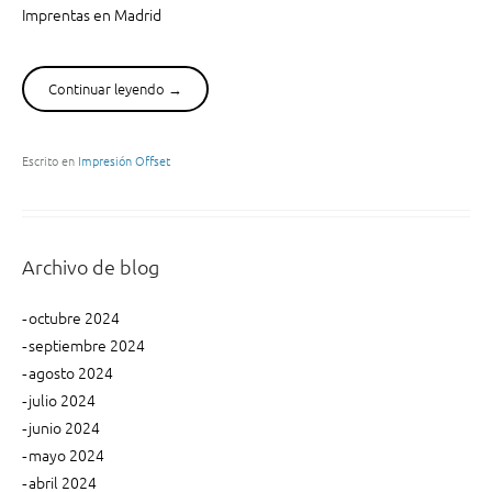
Imprentas en Madrid
a
d
e
l
Continuar leyendo
“
→
a
¿
m
B
a
u
Escrito en
Impresión Offset
n
s
o
c
d
a
e
s
Archivo de blog
u
i
n
m
octubre 2024
a
p
septiembre 2024
i
r
agosto 2024
m
e
julio 2024
p
n
r
junio 2024
t
e
a
mayo 2024
n
s
abril 2024