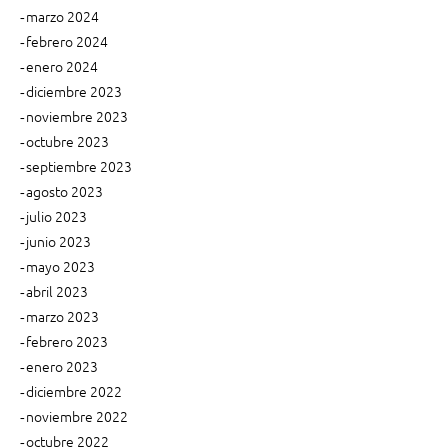
t
e
marzo 2024
a
n
febrero 2024
o
M
enero 2024
f
a
diciembre 2023
f
d
s
noviembre 2023
r
e
i
octubre 2023
t
d
septiembre 2023
”
?
agosto 2023
A
julio 2023
p
junio 2023
r
mayo 2023
e
abril 2023
n
d
marzo 2023
e
febrero 2023
a
enero 2023
p
diciembre 2022
e
noviembre 2022
d
octubre 2022
i