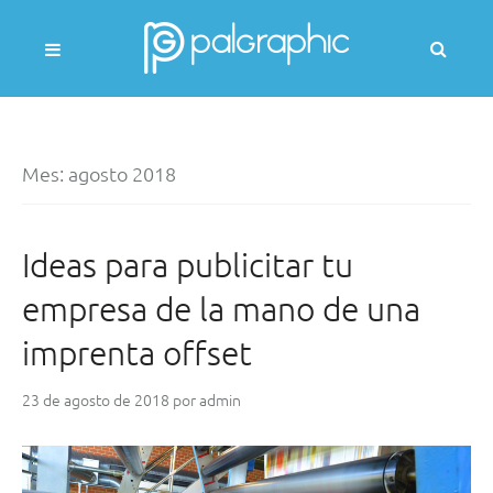
Skip
to
Busc
content
(Se
most
PALGRAPHIC
un
mod
Mes:
agosto 2018
de
búsq
Ideas para publicitar tu
empresa de la mano de una
imprenta offset
23 de agosto de 2018
por
admin