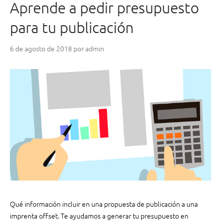
Aprende a pedir presupuesto
r
a
para tu publicación
p
u
6 de agosto de 2018
por
admin
b
l
i
c
i
t
a
r
t
u
e
m
p
r
Qué información incluir en una propuesta de publicación a una
e
imprenta offset. Te ayudamos a generar tu presupuesto en
s