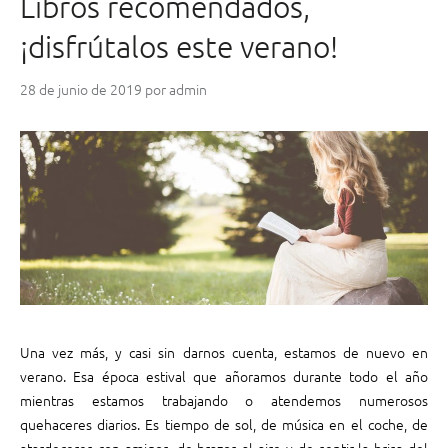
Libros recomendados,
n
o
e
u
¡disfrútalos este verano!
s
r
a
n
28 de junio de 2019
por
admin
y
a
e
l
n
,
c
e
u
l
a
m
d
é
e
t
r
o
n
d
a
o
c
a
Una vez más, y casi sin darnos cuenta, estamos de nuevo en
i
n
verano. Esa época estival que añoramos durante todo el año
ó
a
mientras estamos trabajando o atendemos numerosos
n
l
quehaceres diarios. Es tiempo de sol, de música en el coche, de
S
ó
atardeceres con amigos, de brazos al aire y de sentir la brisa del