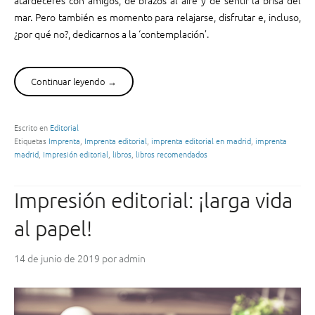
i
g
n
mar. Pero también es momento para relajarse, disfrutar e, incluso,
i
g
¿por qué no?, dedicarnos a la ‘contemplación’.
c
e
o
r
d
”
Continuar leyendo
“
→
e
L
o
i
r
b
g
Escrito en
Editorial
Etiquetas
Imprenta
,
Imprenta editorial
,
imprenta editorial en madrid
,
imprenta
r
a
madrid
,
Impresión editorial
,
libros
,
libros recomendados
o
n
s
i
r
z
Impresión editorial: ¡larga vida
e
a
c
c
al papel!
o
i
m
ó
14 de junio de 2019
por
admin
e
n
n
q
d
u
a
e