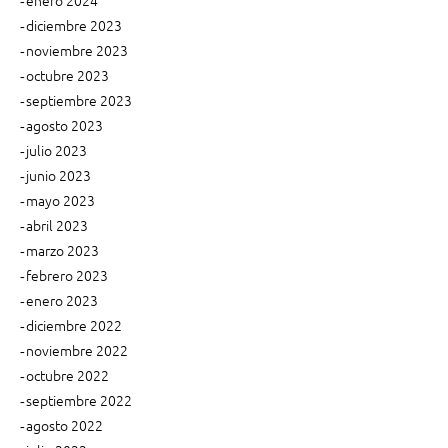
enero 2024
l
diciembre 2023
a
noviembre 2023
r
octubre 2023
g
a
septiembre 2023
v
agosto 2023
i
julio 2023
d
junio 2023
a
mayo 2023
a
abril 2023
l
marzo 2023
p
a
febrero 2023
p
enero 2023
e
diciembre 2022
l
noviembre 2022
!
octubre 2022
”
septiembre 2022
agosto 2022