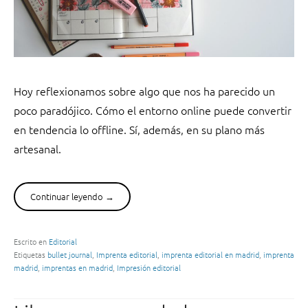
n
a
i
,
ñ
e
o
n
s
c
”
u
Hoy reflexionamos sobre algo que nos ha parecido un
a
poco paradójico. Cómo el entorno online puede convertir
d
en tendencia lo offline. Sí, además, en su plano más
e
r
artesanal.
n
a
c
Continuar leyendo
“
→
i
B
ó
u
n
l
Escrito en
Editorial
j
Etiquetas
bullet journal
,
Imprenta editorial
,
imprenta editorial en madrid
,
imprenta
l
a
madrid
,
imprentas en madrid
,
Impresión editorial
e
p
t
o
j