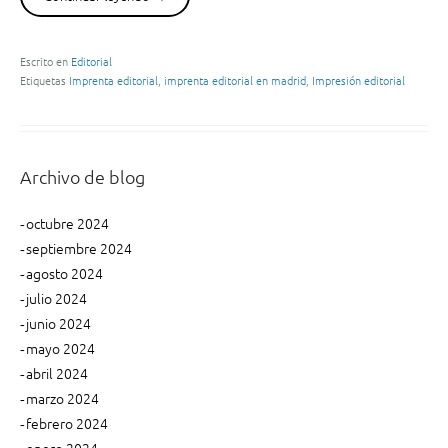
v
i
I
e
t
m
r
a
p
Escrito en
Editorial
a
l
Etiquetas
Imprenta editorial
,
imprenta editorial en madrid
,
Impresión editorial
r
n
”
e
o
s
!
i
”
ó
Archivo de blog
n
e
octubre 2024
d
septiembre 2024
i
agosto 2024
t
julio 2024
o
junio 2024
r
mayo 2024
i
a
abril 2024
l
marzo 2024
:
febrero 2024
¡