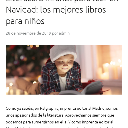
p
e
Navidad: los mejores libros
r
n
e
e
para niños
s
r
i
a
28 de noviembre de 2019
por
admin
ó
c
n
i
”
o
n
e
s
”
Como ya sabéis, en Palgraphic, imprenta editorial Madrid, somos
unos apasionados de la literatura. Aprovechamos siempre que
podemos para sumergirnos en ella. Y como imprenta editorial