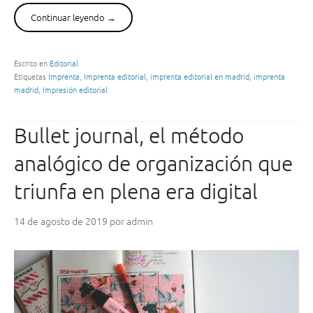
l
Continuar leyendo
“
→
o
E
s
n
m
c
Escrito en
Editorial
e
Etiquetas
Imprenta
,
Imprenta editorial
,
imprenta editorial en madrid
,
imprenta
u
j
madrid
,
Impresión editorial
a
o
d
r
e
Bullet journal, el método
e
r
s
n
analógico de organización que
l
a
i
triunfa en plena era digital
c
b
i
r
ó
14 de agosto de 2019
por
admin
o
n
s
c
p
o
a
s
r
i
a
d