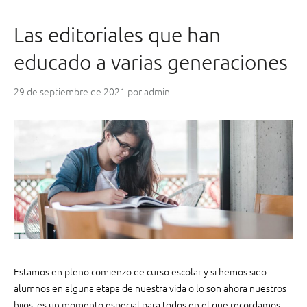
p
o
Las editoriales que han
r
t
educado a varias generaciones
a
n
29 de septiembre de 2021
por
admin
c
i
a
d
e
l
a
i
m
p
r
e
Estamos en pleno comienzo de curso escolar y si hemos sido
s
alumnos en alguna etapa de nuestra vida o lo son ahora nuestros
i
hijos, es un momento especial para todos en el que recordamos