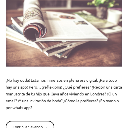
d
t
o
r
s
i
,
u
¡
n
d
f
i
a
s
e
f
n
r
p
ú
l
t
e
¡No hay duda! Estamos inmersos en plena era digital. ¡Para todo
a
n
hay una app! Pero… ¡reflexiona! ¿Qué prefieres? ¿Recibir una carta
l
a
o
manuscrita de tu hijo que lleva años viviendo en Londres? ¿O un
e
s
r
email? ¿Y una invitación de boda? ¿Cómo la prefieres? ¿En mano o
e
a
por whats app?
s
d
t
i
e
g
Continuar leyendo
“
→