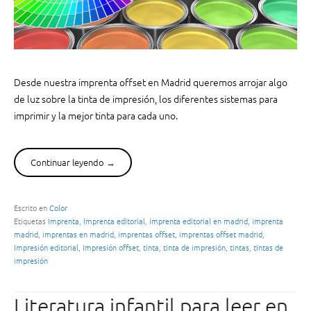
u
o
e
p
h
l
a
a
n
n
Desde nuestra imprenta offset en Madrid queremos arrojar algo
e
e
de luz sobre la tinta de impresión, los diferentes sistemas para
d
t
imprimir y la mejor tinta para cada uno.
u
a
c
”
a
Continuar leyendo
“
→
d
T
o
i
a
n
Escrito en
Color
v
Etiquetas
Imprenta
,
Imprenta editorial
,
imprenta editorial en madrid
,
imprenta
t
a
madrid
,
imprentas en madrid
,
imprentas offset
,
imprentas offset madrid
,
a
r
Impresión editorial
,
Impresión offset
,
tinta
,
tinta de impresión
,
tintas
,
tintas de
d
i
impresión
e
a
i
s
Literatura infantil para leer en
m
g