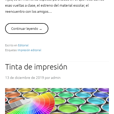
ó
esas vueltas a clase, el estreno del material escolar, el
n
reencuentro con los amigos…
e
c
o
Continuar leyendo
“
→
l
L
ó
a
g
s
Escrito en
Editorial
i
Etiquetas
Impresión editorial
e
c
d
a
i
p
Tinta de impresión
t
a
o
r
13 de diciembre de 2019
por
admin
r
a
i
n
a
u
l
e
e
s
s
t
q
r