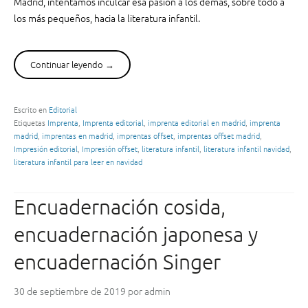
Madrid, intentamos inculcar esa pasión a los demás, sobre todo a
los más pequeños, hacia la literatura infantil.
Continuar leyendo
“
→
L
i
t
Escrito en
Editorial
Etiquetas
Imprenta
,
Imprenta editorial
,
imprenta editorial en madrid
,
imprenta
e
madrid
,
imprentas en madrid
,
imprentas offset
,
imprentas offset madrid
,
r
Impresión editorial
,
Impresión offset
,
literatura infantil
,
literatura infantil navidad
,
a
literatura infantil para leer en navidad
t
u
Encuadernación cosida,
r
a
encuadernación japonesa y
i
n
encuadernación Singer
f
a
30 de septiembre de 2019
por
admin
n
t