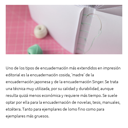
i
l
p
a
r
a
l
e
e
r
Uno de los tipos de encuadernación más extendidos en impresión
e
editorial es la encuadernación cosida, ‘madre’ de la
n
N
encuadernación japonesa y de la encuadernación Singer. Se trata
a
una técnica muy utilizada, por su calidad y durabilidad, aunque
v
resulta quizá menos económica y requiere más tiempo. Se suele
i
optar por ella para la encuadernación de novelas, tesis, manuales,
d
etcétera. Tanto para ejemplares de lomo fino como para
a
ejemplares más gruesos.
d
: