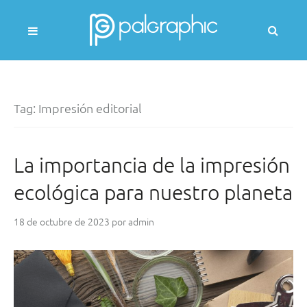
Skip
to
Busc
content
(Se
most
PALGRAPHIC
un
mod
Tag:
Impresión editorial
de
búsq
La importancia de la impresión
ecológica para nuestro planeta
18 de octubre de 2023
por
admin